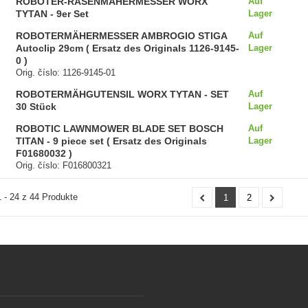
ROBOTER-RASENMÄHERMESSER WORX
Auf
TYTAN - 9er Set
Lager
ROBOTERMÄHERMESSER AMBROGIO STIGA
Auf
Autoclip 29cm ( Ersatz des Originals 1126-9145-
Lager
0 )
Orig. číslo: 1126-9145-01
ROBOTERMÄHGUTENSIL WORX TYTAN - SET
Auf
30 Stück
Lager
ROBOTIC LAWNMOWER BLADE SET BOSCH
Auf
TITAN - 9 piece set ( Ersatz des Originals
Lager
F01680032 )
Orig. číslo: F016800321
 - 24 z 44 Produkte
1
2