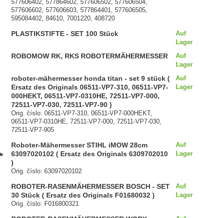
577606402, 577864602, 577606502, 577606504,
577606602, 577606603, 577864401, 577606505,
595084402, 84610, 7001220, 408720
PLASTIKSTIFTE - SET 100 Stück
Auf
Lager
ROBOMOW RK, RKS ROBOTERMÄHERMESSER
Auf
Lager
roboter-mähermesser honda titan - set 9 stück (
Auf
Ersatz des Originals 06511-VP7-310, 06511-VP7-
Lager
000HEKT, 06511-VP7-0310HE, 72511-VP7-000,
72511-VP7-030, 72511-VP7-90 )
Orig. číslo: 06511-VP7-310, 06511-VP7-000HEKT,
06511-VP7-0310HE, 72511-VP7-000, 72511-VP7-030,
72511-VP7-905
Roboter-Mähermesser STIHL iMOW 28cm
Auf
63097020102 ( Ersatz des Originals 6309702010
Lager
)
Orig. číslo: 63097020102
ROBOTER-RASENMÄHERMESSER BOSCH - SET
Auf
30 Stück ( Ersatz des Originals F01680032 )
Lager
Orig. číslo: F016800321