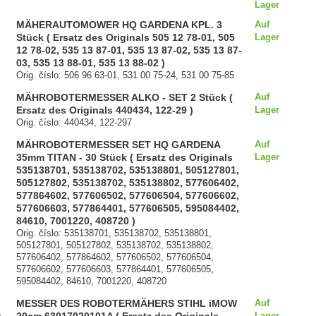
Lager
MÄHERAUTOMOWER HQ GARDENA KPL. 3
Auf
Stück ( Ersatz des Originals 505 12 78-01, 505
Lager
12 78-02, 535 13 87-01, 535 13 87-02, 535 13 87-
03, 535 13 88-01, 535 13 88-02 )
Orig. číslo: 506 96 63-01, 531 00 75-24, 531 00 75-85
MÄHROBOTERMESSER ALKO - SET 2 Stück (
Auf
Ersatz des Originals 440434, 122-29 )
Lager
Orig. číslo: 440434, 122-297
MÄHROBOTERMESSER SET HQ GARDENA
Auf
35mm TITAN - 30 Stück ( Ersatz des Originals
Lager
535138701, 535138702, 535138801, 505127801,
505127802, 535138702, 535138802, 577606402,
577864602, 577606502, 577606504, 577606602,
577606603, 577864401, 577606505, 595084402,
84610, 7001220, 408720 )
Orig. číslo: 535138701, 535138702, 535138801,
505127801, 505127802, 535138702, 535138802,
577606402, 577864602, 577606502, 577606504,
577606602, 577606603, 577864401, 577606505,
595084402, 84610, 7001220, 408720
MESSER DES ROBOTERMÄHERS STIHL iMOW
Auf
Lager