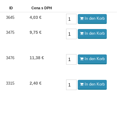
ID
Cena s DPH
4,03 €
3645
In den Korb
9,75 €
3475
In den Korb
11,38 €
3476
In den Korb
2,40 €
3315
In den Korb