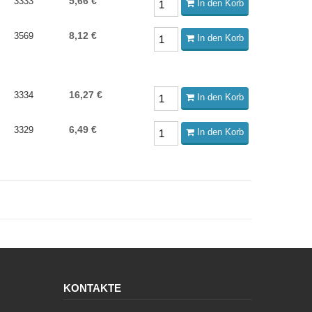
5,66 €
3333
In den Korb
8,12 €
3569
In den Korb
16,27 €
3334
In den Korb
6,49 €
3329
In den Korb
KONTAKTE