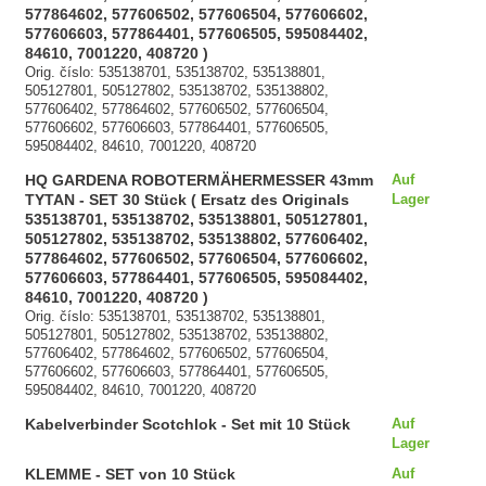
577864602, 577606502, 577606504, 577606602,
577606603, 577864401, 577606505, 595084402,
84610, 7001220, 408720 )
Orig. číslo: 535138701, 535138702, 535138801,
505127801, 505127802, 535138702, 535138802,
577606402, 577864602, 577606502, 577606504,
577606602, 577606603, 577864401, 577606505,
595084402, 84610, 7001220, 408720
HQ GARDENA ROBOTERMÄHERMESSER 43mm
Auf
TYTAN - SET 30 Stück ( Ersatz des Originals
Lager
535138701, 535138702, 535138801, 505127801,
505127802, 535138702, 535138802, 577606402,
577864602, 577606502, 577606504, 577606602,
577606603, 577864401, 577606505, 595084402,
84610, 7001220, 408720 )
Orig. číslo: 535138701, 535138702, 535138801,
505127801, 505127802, 535138702, 535138802,
577606402, 577864602, 577606502, 577606504,
577606602, 577606603, 577864401, 577606505,
595084402, 84610, 7001220, 408720
Kabelverbinder Scotchlok - Set mit 10 Stück
Auf
Lager
KLEMME - SET von 10 Stück
Auf