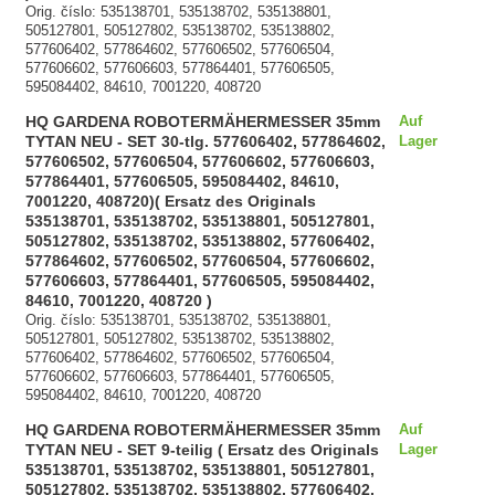
Orig. číslo: 535138701, 535138702, 535138801,
505127801, 505127802, 535138702, 535138802,
577606402, 577864602, 577606502, 577606504,
577606602, 577606603, 577864401, 577606505,
595084402, 84610, 7001220, 408720
HQ GARDENA ROBOTERMÄHERMESSER 35mm
Auf
TYTAN NEU - SET 30-tlg. 577606402, 577864602,
Lager
577606502, 577606504, 577606602, 577606603,
577864401, 577606505, 595084402, 84610,
7001220, 408720)( Ersatz des Originals
535138701, 535138702, 535138801, 505127801,
505127802, 535138702, 535138802, 577606402,
577864602, 577606502, 577606504, 577606602,
577606603, 577864401, 577606505, 595084402,
84610, 7001220, 408720 )
Orig. číslo: 535138701, 535138702, 535138801,
505127801, 505127802, 535138702, 535138802,
577606402, 577864602, 577606502, 577606504,
577606602, 577606603, 577864401, 577606505,
595084402, 84610, 7001220, 408720
HQ GARDENA ROBOTERMÄHERMESSER 35mm
Auf
TYTAN NEU - SET 9-teilig ( Ersatz des Originals
Lager
535138701, 535138702, 535138801, 505127801,
505127802, 535138702, 535138802, 577606402,