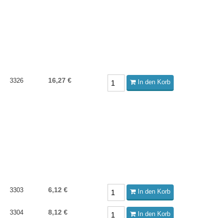
16,27 €
3326
In den Korb
6,12 €
3303
In den Korb
8,12 €
3304
In den Korb