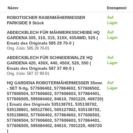
Název
Dostupnost
ROBOTISCHER RASENMÄHERMESSER
Auf
PARKSIDE 9 Stück
Lager
ABDECKBLECH FÜR MÄHWERKSSCHEIBE HQ
Auf
GARDENA 305, 310, 315, 315X, 435AWD, 525 (
Lager
Ersatz des Originals 585 29 70-0 )
Orig. číslo: 585 29 70-01
ABDECKBLECH FÜR SCHNEIDEWALZE HQ
Auf
GARDENA 420, 430X, 440, 450X, 520, 550 (
Lager
Ersatz des Originals 587 37 80-0 )
Orig. číslo: 587 37 80-01
HQ GARDENA ROBOTERMÄHERMESSER 35mm
Auf
- SET 9-tlg. 577606402, 577864602, 577606502,
Lager
577606504, 577606602, 577606603, 577864401,
577606505, 595084402, 84610, 7001220, 408720)
( Ersatz des Originals 535138701, 535138702,
535138801, 505127801, 505127802, 535138702,
535138802, 577606402, 577864602, 577606502,
577606504, 577606602, 577606603, 577864401,
577606505, 595084402, 84610, 7001220, 408720
)