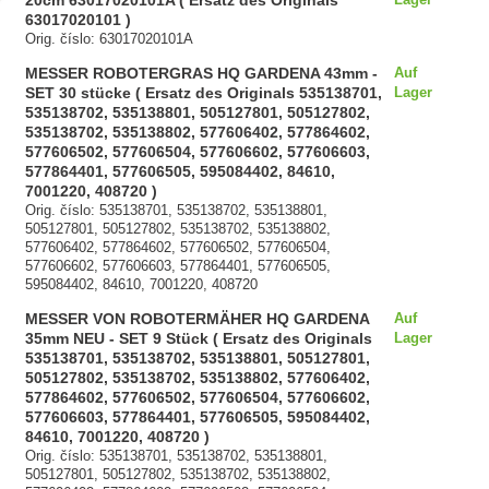
20cm 63017020101A ( Ersatz des Originals
63017020101 )
Orig. číslo: 63017020101A
MESSER ROBOTERGRAS HQ GARDENA 43mm -
Auf
SET 30 stücke ( Ersatz des Originals 535138701,
Lager
535138702, 535138801, 505127801, 505127802,
535138702, 535138802, 577606402, 577864602,
577606502, 577606504, 577606602, 577606603,
577864401, 577606505, 595084402, 84610,
7001220, 408720 )
Orig. číslo: 535138701, 535138702, 535138801,
505127801, 505127802, 535138702, 535138802,
577606402, 577864602, 577606502, 577606504,
577606602, 577606603, 577864401, 577606505,
595084402, 84610, 7001220, 408720
MESSER VON ROBOTERMÄHER HQ GARDENA
Auf
35mm NEU - SET 9 Stück ( Ersatz des Originals
Lager
535138701, 535138702, 535138801, 505127801,
505127802, 535138702, 535138802, 577606402,
577864602, 577606502, 577606504, 577606602,
577606603, 577864401, 577606505, 595084402,
84610, 7001220, 408720 )
Orig. číslo: 535138701, 535138702, 535138801,
505127801, 505127802, 535138702, 535138802,