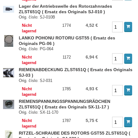
Lager der Antriebswelle des Rotorzahnrades
ZLST651Q ( Ersatz des Originals SJ-010 )
Orig. číslo: SJ-010B
4,52 €
Nicht
1774
lagernd
LANKO POHONU ROTORU GST55 ( Ersatz des
Originals PG-06 )
Orig. číslo: PG-064
6,94 €
Nicht
1172
lagernd
RIEMENABDECKUNG ZLST651Q ( Ersatz des Originals
SJ-03 )
Orig. číslo: SJ-031
4,93 €
Nicht
1785
lagernd
RIEMENSPANNUNGSSPANNUNGSRÄDCHEN
ZLST651Q ( Ersatz des Originals SX-11-17 )
Orig. číslo: SX-11-170
5,75 €
Nicht
1787
lagernd
RITZEL-SCHRAUBE DES ROTORS GST55 ZLST651Q (