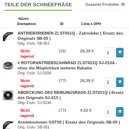
TEILE DER SCHNEEFRÄSE
Gesamte Produkte:
38
Název
Dostupnost
ID
Cena s DPH
ANTRIEBSRIEMEN ZLST651Q - Zahnräder ( Ersatz des
Originals SB-05 )
Orig. číslo: SB-051
28,39 €
Nicht
1182
lagernd
# ROTORANTRIEBSZAHNRAD ​​ZLST651Q SJ-010A -
ohne die Möglichkeit weiterer Rabatte
Orig. číslo: SJ-010A
28,39 €
Nicht
1775
lagernd
ABDECKUNG DES REIBUNGSRADS ZLST651Q ( Ersatz
des Originals SJ-013 )
Orig. číslo: SJ-013A
4,52 €
Nicht
1773
lagernd
Antriebsriemen GST55 ( Ersatz des Originals SB-05 )
Orig. číslo: SB-051