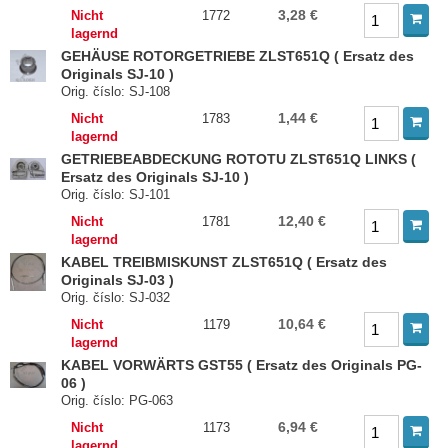
3,28 €
Nicht
1772
lagernd
GEHÄUSE ROTORGETRIEBE ZLST651Q ( Ersatz des
Originals SJ-10 )
Orig. číslo: SJ-108
1,44 €
Nicht
1783
lagernd
GETRIEBEABDECKUNG ROTOTU ZLST651Q LINKS (
Ersatz des Originals SJ-10 )
Orig. číslo: SJ-101
12,40 €
Nicht
1781
lagernd
KABEL TREIBMISKUNST ZLST651Q ( Ersatz des
Originals SJ-03 )
Orig. číslo: SJ-032
10,64 €
Nicht
1179
lagernd
KABEL VORWÄRTS GST55 ( Ersatz des Originals PG-
06 )
Orig. číslo: PG-063
6,94 €
Nicht
1173
lagernd