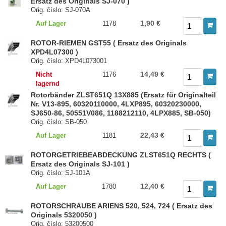
Ersatz des Originals SJ-070 )
Orig. číslo: SJ-070A
1,90 €
Auf Lager
1178
ROTOR-RIEMEN GST55 ( Ersatz des Originals
XPD4L07300 )
Orig. číslo: XPD4L073001
14,49 €
Nicht
1176
lagernd
Rotorbänder ZLST651Q 13X885 (Ersatz für Originalteil
Nr. V13-895, 60320110000, 4LXP895, 60320230000,
SJ650-86, 50551V086, 1188212110, 4LPX885, SB-050)
Orig. číslo: SB-050
22,43 €
Auf Lager
1181
ROTORGETRIEBEABDECKUNG ZLST651Q RECHTS (
Ersatz des Originals SJ-101 )
Orig. číslo: SJ-101A
12,40 €
Auf Lager
1780
ROTORSCHRAUBE ARIENS 520, 524, 724 ( Ersatz des
Originals 5320050 )
Orig. číslo: 53200500