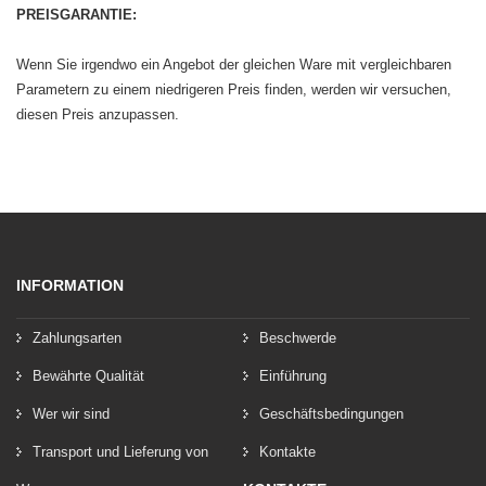
PREISGARANTIE:
Wenn Sie irgendwo ein Angebot der gleichen Ware mit vergleichbaren
Parametern zu einem niedrigeren Preis finden, werden wir versuchen,
diesen Preis anzupassen.
INFORMATION
Zahlungsarten
Beschwerde
Bewährte Qualität
Einführung
Wer wir sind
Geschäftsbedingungen
Transport und Lieferung von
Kontakte