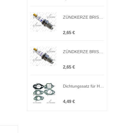
ZÜNDKERZE BRISK DR17YC TRAKTOREN (Ersatz BCPR5ES, RC12YC, RC14YC, FR8DC, FR9DC, D17YC, DR17YC, 992306)
2,65 €
ZÜNDKERZE BRISK LR17YC HONDA (Ersatz BP6ES, N9YC, W7DC, LR17YC)
2,65 €
Dichtungssatz für HONDA GCV 135, GCV160, GCV190 und GSV190 Vergaser
4,49 €