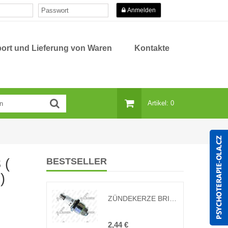
Anmelden
ort und Lieferung von Waren
Kontakte
Artikel: 0
 (
BESTSELLER
)
ZÜNDEKERZE BRISK J19 RASENMÄHER (Ersatz B2LM, J19LM, W11EO, J19, JR19, 992300)
2,44 €