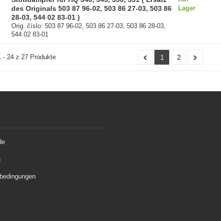
des Originals 503 87 96-02, 503 86 27-03, 503 86
Lager
28-03, 544 02 83-01 )
Orig. číslo: 503 87 96-02, 503 86 27-03, 503 86 28-03,
544 02 83-01
 - 24 z 27 Produkte
1
2
de
g
bedingungen