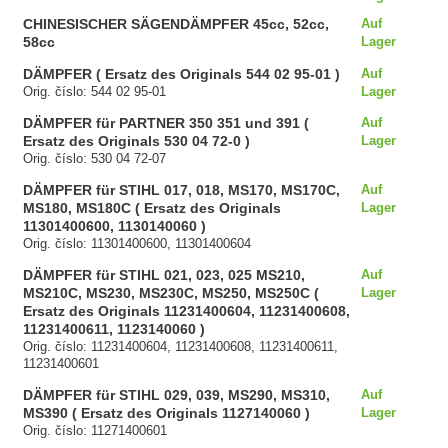
CHINESISCHER SÄGENDÄMPFER 45cc, 52cc,
Auf
58cc
Lager
DÄMPFER ( Ersatz des Originals 544 02 95-01 )
Auf
Orig. číslo: 544 02 95-01
Lager
DÄMPFER für PARTNER 350 351 und 391 (
Auf
Ersatz des Originals 530 04 72-0 )
Lager
Orig. číslo: 530 04 72-07
DÄMPFER für STIHL 017, 018, MS170, MS170C,
Auf
MS180, MS180C ( Ersatz des Originals
Lager
11301400600, 1130140060 )
Orig. číslo: 11301400600, 11301400604
DÄMPFER für STIHL 021, 023, 025 MS210,
Auf
MS210C, MS230, MS230C, MS250, MS250C (
Lager
Ersatz des Originals 11231400604, 11231400608,
11231400611, 1123140060 )
Orig. číslo: 11231400604, 11231400608, 11231400611,
11231400601
DÄMPFER für STIHL 029, 039, MS290, MS310,
Auf
MS390 ( Ersatz des Originals 1127140060 )
Lager
Orig. číslo: 11271400601