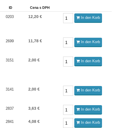
ID
Cena s DPH
12,20 €
0203
In den Korb
11,78 €
2699
In den Korb
2,00 €
3151
In den Korb
2,00 €
3141
In den Korb
3,63 €
2837
In den Korb
4,08 €
2841
In den Korb