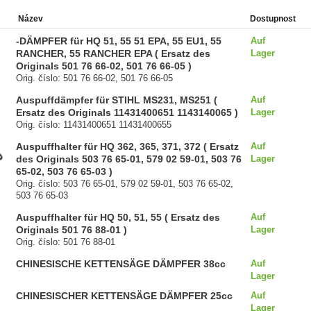
Název
Dostupnost
-DÄMPFER für HQ 51, 55 51 EPA, 55 EU1, 55
Auf
RANCHER, 55 RANCHER EPA ( Ersatz des
Lager
Originals 501 76 66-02, 501 76 66-05 )
Orig. číslo: 501 76 66-02, 501 76 66-05
Auspuffdämpfer für STIHL MS231, MS251 (
Auf
Ersatz des Originals 11431400651 1143140065 )
Lager
Orig. číslo: 11431400651 11431400655
Auspuffhalter für HQ 362, 365, 371, 372 ( Ersatz
Auf
des Originals 503 76 65-01, 579 02 59-01, 503 76
Lager
65-02, 503 76 65-03 )
Orig. číslo: 503 76 65-01, 579 02 59-01, 503 76 65-02,
503 76 65-03
Auspuffhalter für HQ 50, 51, 55 ( Ersatz des
Auf
Originals 501 76 88-01 )
Lager
Orig. číslo: 501 76 88-01
CHINESISCHE KETTENSÄGE DÄMPFER 38cc
Auf
Lager
CHINESISCHER KETTENSÄGE DÄMPFER 25cc
Auf
Lager