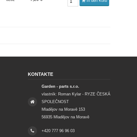
In den Korb
KONTAKTE
Garden - parts s.r.o.
vlastník: Roman Kylar - RYZE ČESKÁ
SPOLEČNOST
Mladějov na Moravě 153
56935 Mladějov na Moravě
+420 777 96 96 03