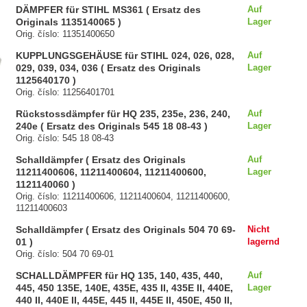
DÄMPFER für STIHL MS361 ( Ersatz des
Auf
Originals 1135140065 )
Lager
Orig. číslo: 11351400650
KUPPLUNGSGEHÄUSE für STIHL 024, 026, 028,
Auf
029, 039, 034, 036 ( Ersatz des Originals
Lager
1125640170 )
Orig. číslo: 11256401701
Rückstossdämpfer für HQ 235, 235e, 236, 240,
Auf
240e ( Ersatz des Originals 545 18 08-43 )
Lager
Orig. číslo: 545 18 08-43
Schalldämpfer ( Ersatz des Originals
Auf
11211400606, 11211400604, 11211400600,
Lager
1121140060 )
Orig. číslo: 11211400606, 11211400604, 11211400600,
11211400603
Schalldämpfer ( Ersatz des Originals 504 70 69-
Nicht
01 )
lagernd
Orig. číslo: 504 70 69-01
SCHALLDÄMPFER für HQ 135, 140, 435, 440,
Auf
445, 450 135E, 140E, 435E, 435 II, 435E II, 440E,
Lager
440 II, 440E II, 445E, 445 II, 445E II, 450E, 450 II,