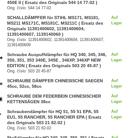
450E II ( Ersatz des Originals 544 14 77-02 )
Orig. číslo: 544 14 77-02
SCHALLDÄMPFER für STIHL MS171, MS181,
Auf
MS211 MS171C, MS181C, MS211C ( Ersatz des
Lager
Originals 11391400602, 11391400604,
11391400607, 1139140060 )
Orig. číslo: 11391400602, 11391400604, 11391400607,
11391400609
Schraube Auspuffdämpfer für HQ 340, 345, 346,
Auf
350, 351, 353 340E, 345E , 346XP, 346XP NEW
Lager
EDITION ( Ersatz des Originals 503 20 45-87 )
Orig. číslo: 503 20 45-87
SCHRAUBE DÄMPFER CHINESISCHE SAEGEN
Auf
45cc, 52cc, 58cc
Lager
SCHRAUBE DEM FEDERBEIN CHINESISCHER
Auf
KETTENSÄGEN 38cc
Lager
Schraubendämpfer für HQ 51, 55 51 EPA, 55
Auf
EU1, 55 RANCHER, 55 RANCHER EPA ( Ersatz
Lager
des Originals 503 21 82-02 )
Orig. číslo: 503 21 82-02
Stoßdämpfer für HQ 340, 345, 350, 351 ( Ersatz
Auf